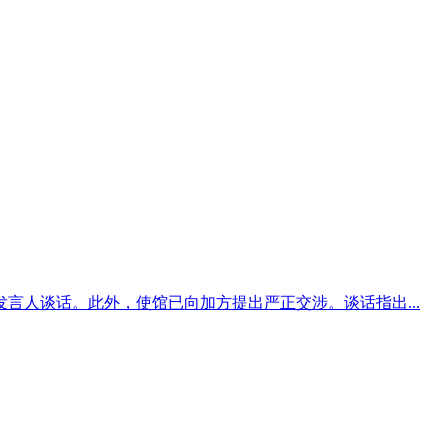
言人谈话。此外，使馆已向加方提出严正交涉。谈话指出...