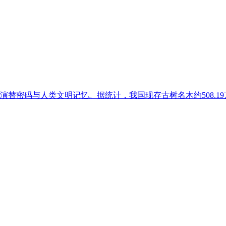
密码与人类文明记忆。据统计，我国现存古树名木约508.19万株