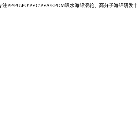
\PU\PO\PVC\PVA\EPDM吸水海绵滚轮、高分子海绵研发