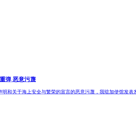
重弹 恶意污蔑
声明和关于海上安全与繁荣的宣言的恶意污蔑，我驻加使馆发表发