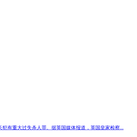
犯有重大过失杀人罪。据英国媒体报道，英国皇家检察...