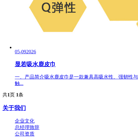
05-09
2026
显若吸水鹿皮巾
一、产品简介吸水鹿皮巾是一款兼具高吸水性、强韧性与
触...
共
1
页
1
条
关于我们
企业文化
总经理致辞
公司资质