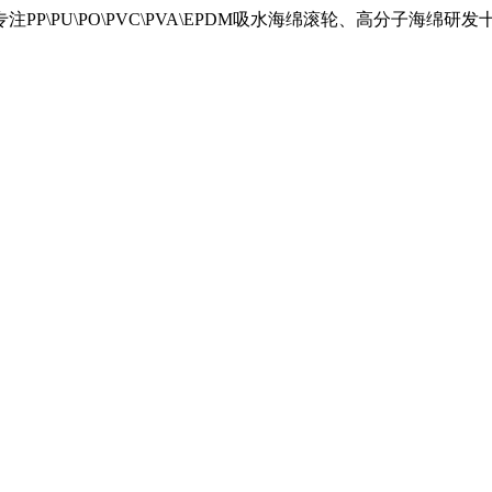
\PU\PO\PVC\PVA\EPDM吸水海绵滚轮、高分子海绵研发