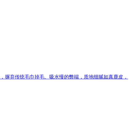
，摒弃传统毛巾掉毛、吸水慢的弊端，质地细腻如真鹿皮，