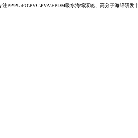
\PU\PO\PVC\PVA\EPDM吸水海绵滚轮、高分子海绵研发