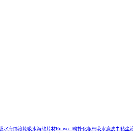
吸水海绵滚轮
吸水海绵片材
Rubycell粉扑化妆棉
吸水鹿皮巾
粘尘