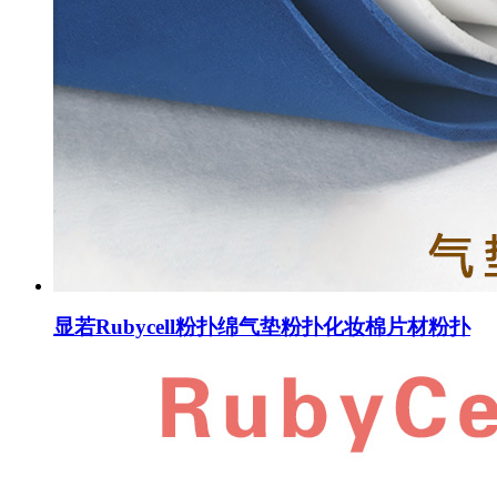
显若Rubycell粉扑绵气垫粉扑化妆棉片材粉扑