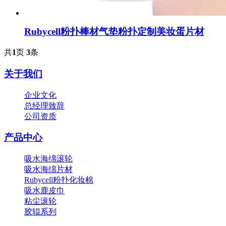
Rubycell粉扑棒材气垫粉扑定制美妆蛋片材
共
1
页
3
条
关于我们
企业文化
总经理致辞
公司资质
产品中心
吸水海绵滚轮
吸水海绵片材
Rubycell粉扑化妆棉
吸水鹿皮巾
粘尘滚轮
胶辊系列