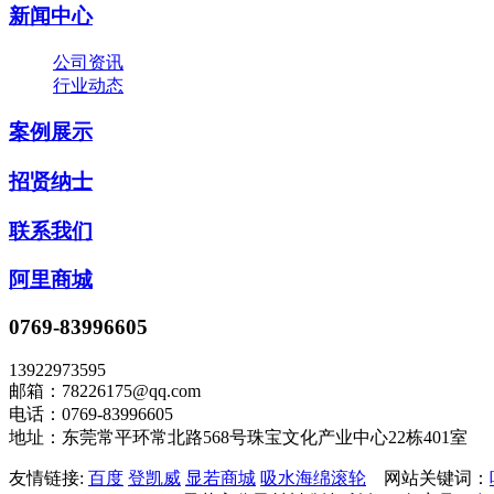
新闻中心
公司资讯
行业动态
案例展示
招贤纳士
联系我们
阿里商城
0769-83996605
13922973595
邮箱：78226175@qq.com
电话：0769-83996605
地址：东莞常平环常北路568号珠宝文化产业中心22栋401室
友情链接:
百度
登凯威
显若商城
吸水海绵滚轮
网站关键词：